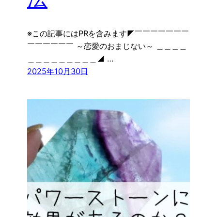
※この記事にはPRを含みます◤￣￣￣￣￣￣￣
￣￣￣￣￣￣ ～恋愛のおまじない～ ＿＿＿＿
＿＿＿＿＿＿＿＿＿◢ …
2025年10月30日