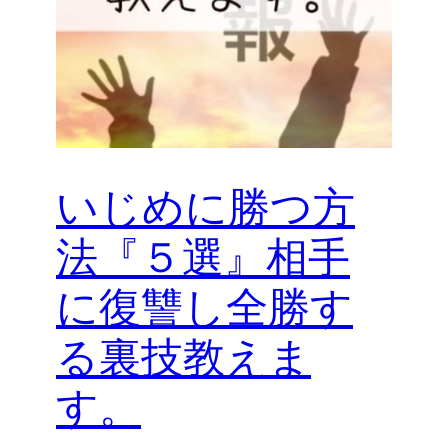
いじめに勝つ方
法『５選』相手
に復讐し全勝す
る裏技教えま
す。