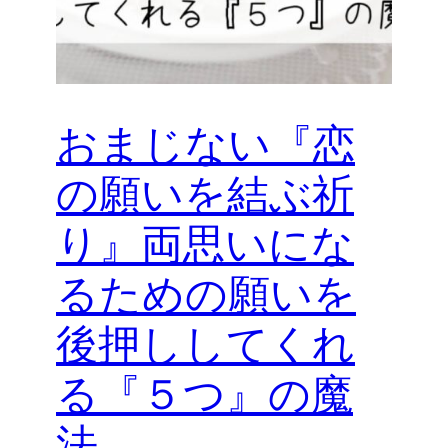
おまじない『恋
の願いを結ぶ祈
り』両思いにな
るための願いを
後押ししてくれ
る『５つ』の魔
法