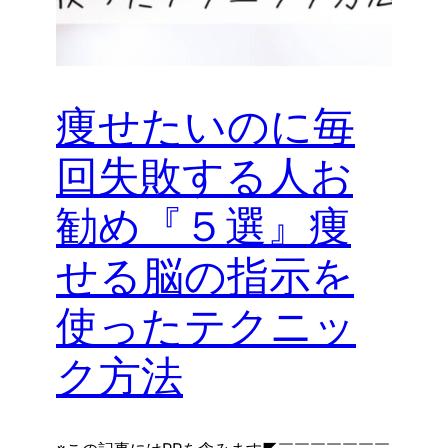
痩せたいのに毎
回失敗する人お
勧め『５選』痩
せる脳の指示を
使ったテクニッ
ク方法