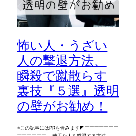
怖い人・うざい
人の撃退方法、
瞬殺で蹴散らす
裏技『５選』透明
の壁がお勧め！
※この記事にはPRを含みます◤￣￣￣￣￣￣￣
￣￣￣￣￣￣ ～苦手な人を撃退する方法～ ＿