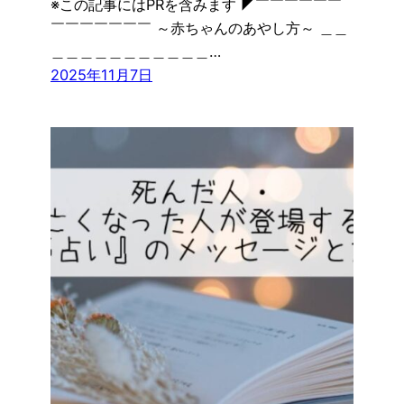
※この記事にはPRを含みます ◤￣￣￣￣￣￣
￣￣￣￣￣￣￣ ～赤ちゃんのあやし方～ ＿＿
＿＿＿＿＿＿＿＿＿＿＿…
2025年11月7日