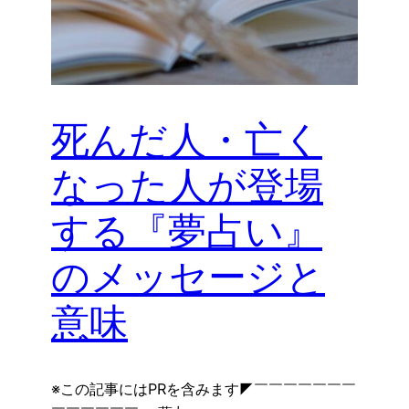
死んだ人・亡く
なった人が登場
する『夢占い』
のメッセージと
意味
※この記事にはPRを含みます◤￣￣￣￣￣￣￣