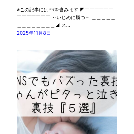
※この記事にはPRを含みます ◤￣￣￣￣￣￣
￣￣￣￣￣￣￣ ～いじめに勝つ～ ＿＿＿＿＿
＿＿＿＿＿＿＿＿◢ ス…
2025年11月8日