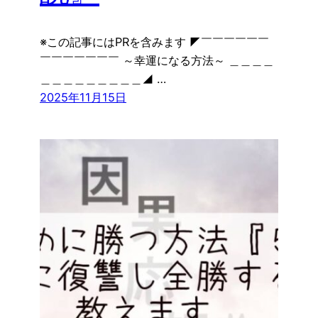
※この記事にはPRを含みます ◤￣￣￣￣￣￣
￣￣￣￣￣￣￣ ～幸運になる方法～ ＿＿＿＿
＿＿＿＿＿＿＿＿＿◢ …
2025年11月15日