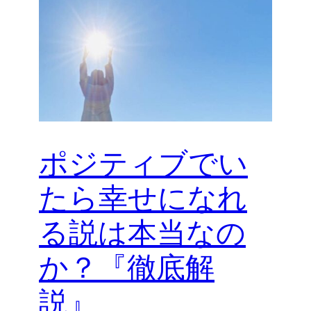
ポジティブでい
たら幸せになれ
る説は本当なの
か？『徹底解
説』