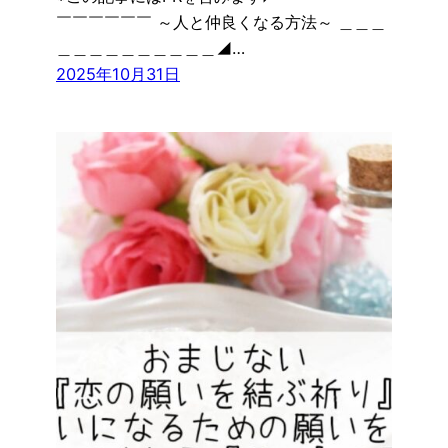
￣￣￣￣￣￣ ～人と仲良くなる方法～ ＿＿＿
＿＿＿＿＿＿＿＿＿＿◢…
2025年10月31日