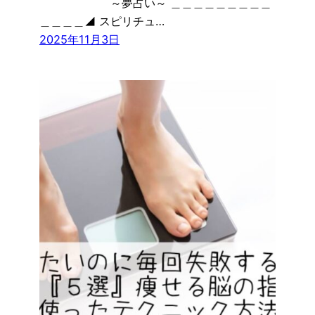
￣￣￣￣￣￣ ～夢占い～ ＿＿＿＿＿＿＿＿＿
＿＿＿＿◢ スピリチュ…
2025年11月3日