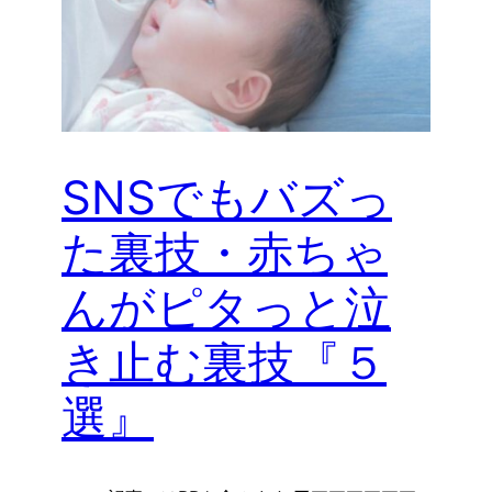
SNSでもバズっ
た裏技・赤ちゃ
んがピタっと泣
き止む裏技『５
選』