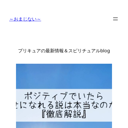
内
容
～おまじない～
を
ス
キ
ッ
プ
プリキュアの最新情報＆スピリチュアルblog